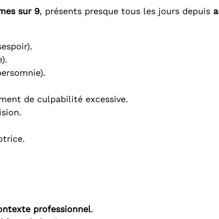
mes sur 9
, présents presque tous les jours depuis
a
sespoir).
).
ersomnie).
ment de culpabilité excessive.
sion.
.
trice.
ntexte professionnel
.