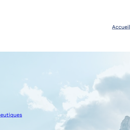
Accuei
peutiques